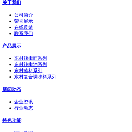
关于我们
公司简介
荣誉展示
在线反馈
联系我们
产品展示
东村辣椒面系列
东村辣椒油系列
东村蘸料系列
东村复合调味料系列
新闻动态
企业资讯
行业动态
特色功能